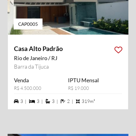
CAP0005
Casa Alto Padrão
Rio de Janeiro / RJ
Barra da Tijuca
Venda
IPTU Mensal
R$ 4.500.000
R$ 19.000
3 vagas na garagem
3 dormiórios
3 suítes
2 banheiros
3 |
3 |
3 |
2 |
319m²