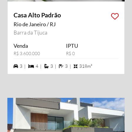
Casa Alto Padrão
Rio de Janeiro / RJ
Barra da Tijuca
Venda
IPTU
R$ 3.600.000
R$ 0
3 vagas na garagem
4 dormiórios
3 suítes
3 banheiros
3 |
4 |
3 |
3 |
318m²