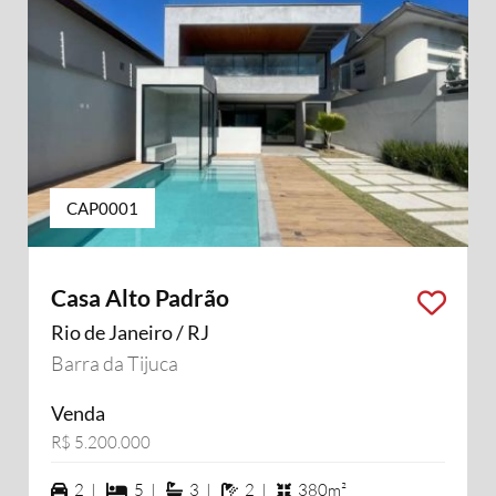
CAP0001
Casa Alto Padrão
Rio de Janeiro / RJ
Barra da Tijuca
Venda
R$ 5.200.000
2 vagas na garagem
5 dormiórios
3 suítes
2 banheiros
2 |
5 |
3 |
2 |
380m²