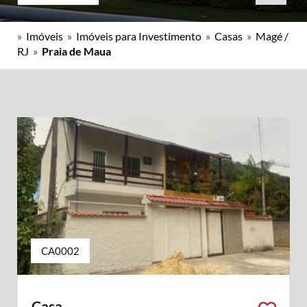
»
Imóveis
»
Imóveis para Investimento
»
Casas
»
Magé /
RJ
»
Praia de Maua
CA0002
Casa