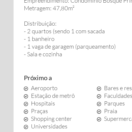
Empreendimento: Condomínio Bosque Pri
Metragem: 47,80m²
Distribuição:
- 2 quartos (sendo 1 com sacada
- 1 banheiro
- 1 vaga de garagem (parqueamento)
- Sala e cozinha
Próximo a
Aeroporto
Bares e re
Estação de metrô
Faculdade
Hospitais
Parques
Praças
Praia
Shopping center
Supermerc
Universidades