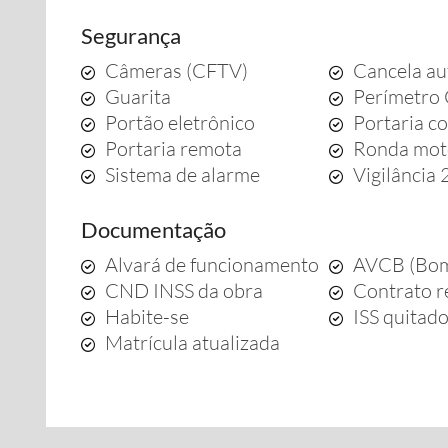
Segurança
Câmeras (CFTV)
Cancela au
Guarita
Perímetro
Portão eletrônico
Portaria c
Portaria remota
Ronda mot
Sistema de alarme
Vigilância
Documentação
Alvará de funcionamento
AVCB (Bom
CND INSS da obra
Contrato r
Habite-se
ISS quitad
Matrícula atualizada