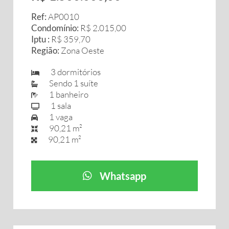
Ref:
AP0010
Condomínio:
R$ 2.015,00
Iptu :
R$ 359,70
Região:
Zona Oeste
3 dormitórios
Sendo 1 suíte
1 banheiro
1 sala
1 vaga
90,21 m²
90,21 m²
Whatsapp