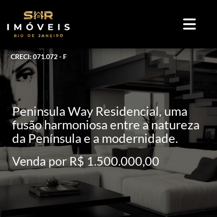
CRECI: 071.072 - F
Peninsula Way Residencial, uma
fusão harmoniosa entre a natureza
da Península e a modernidade.
Venda por R$ 1.500.000,00