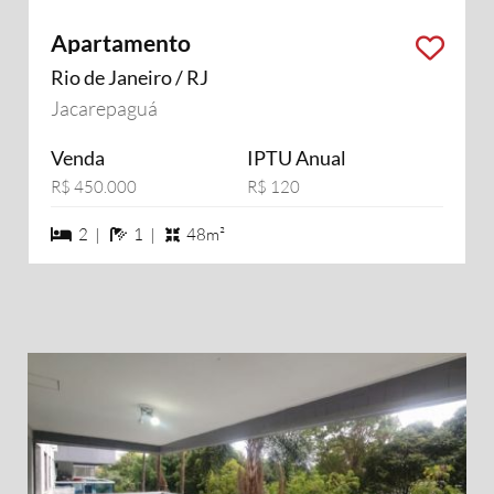
Apartamento
Rio de Janeiro / RJ
Jacarepaguá
Venda
IPTU Anual
R$ 450.000
R$ 120
2 dormiórios
1 banheiros
2 |
1 |
48m²