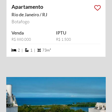
Apartamento
Rio de Janeiro / RJ
Botafogo
Venda
IPTU
R$ 880.000
R$ 1.500
2 dormiórios
1 suítes
2 |
1 |
73m²