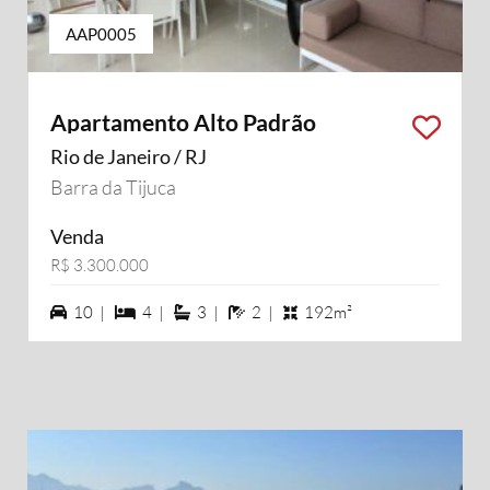
AAP0005
Apartamento Alto Padrão
Rio de Janeiro / RJ
Barra da Tijuca
Venda
R$ 3.300.000
10 vagas na garagem
4 dormiórios
3 suítes
2 banheiros
10 |
4 |
3 |
2 |
192m²