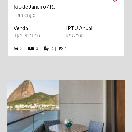
Rio de Janeiro / RJ
Flamengo
Venda
IPTU Anual
R$ 3.900.000
R$ 8.000
2 vagas na garagem
3 dormiórios
3 suítes
2 banheiros
2 |
3 |
3 |
2