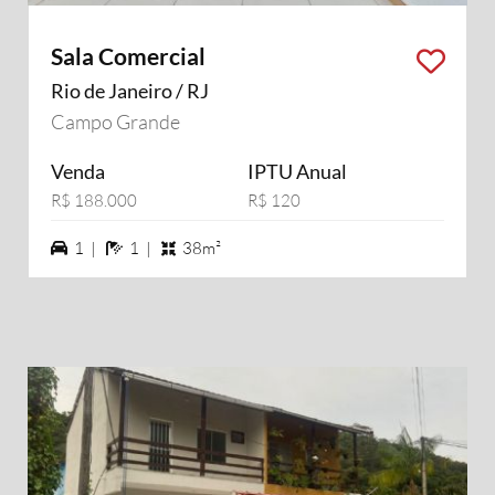
Sala Comercial
Rio de Janeiro / RJ
Campo Grande
Venda
IPTU Anual
R$ 188.000
R$ 120
1 vagas na garagem
1 banheiros
1 |
1 |
38m²