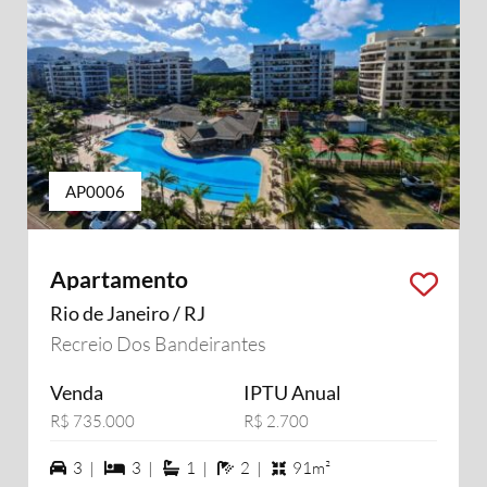
AP0006
Apartamento
Rio de Janeiro / RJ
Recreio Dos Bandeirantes
Venda
IPTU Anual
R$ 735.000
R$ 2.700
3 vagas na garagem
3 dormiórios
1 suítes
2 banheiros
3 |
3 |
1 |
2 |
91m²