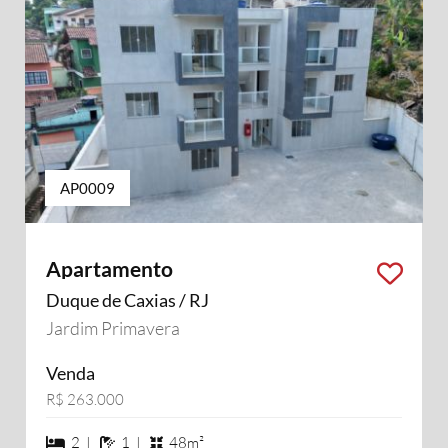
AP0009
Apartamento
Duque de Caxias / RJ
Jardim Primavera
Venda
R$ 263.000
2 dormiórios
1 banheiros
2 |
1 |
48m²