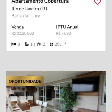
Apartamento Cobertura
Rio de Janeiro / RJ
Barra da Tijuca
Venda
IPTU Anual
R$ 3.150.000
R$ 7.080
3 dormiórios
1 suítes
2 banheiros
3 |
1 |
2 |
205m²
OPORTUNIDADE