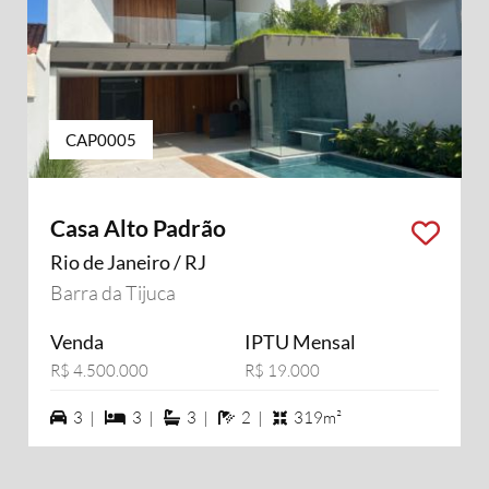
CAP0005
Casa Alto Padrão
Rio de Janeiro / RJ
Barra da Tijuca
Venda
IPTU Mensal
R$ 4.500.000
R$ 19.000
3 vagas na garagem
3 dormiórios
3 suítes
2 banheiros
3 |
3 |
3 |
2 |
319m²