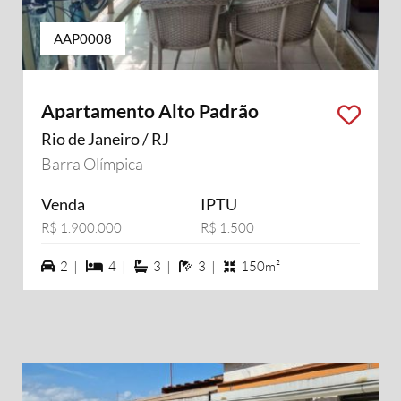
AAP0008
Apartamento Alto Padrão
Rio de Janeiro / RJ
Barra Olímpica
Venda
IPTU
R$ 1.900.000
R$ 1.500
2 vagas na garagem
4 dormiórios
3 suítes
3 banheiros
2 |
4 |
3 |
3 |
150m²