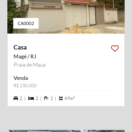
CA0002
Casa
Magé / RJ
Praia de Maua
Venda
R$ 230.000
2 vagas na garagem
2 dormiórios
2 banheiros
2 |
2 |
2 |
69m²