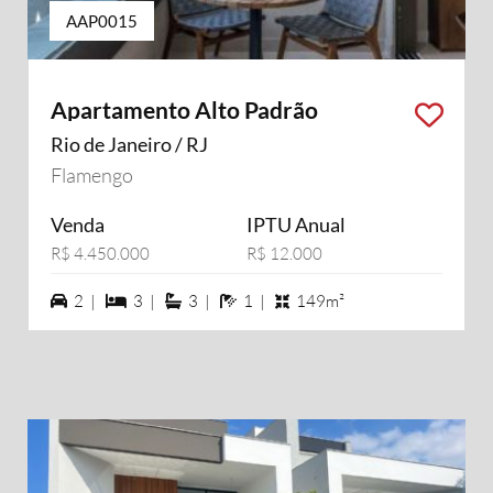
AAP0015
Apartamento Alto Padrão
Rio de Janeiro / RJ
Flamengo
Venda
IPTU Anual
R$ 4.450.000
R$ 12.000
2 vagas na garagem
3 dormiórios
3 suítes
1 banheiros
2 |
3 |
3 |
1 |
149m²