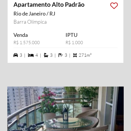
Apartamento Alto Padrão
Rio de Janeiro / RJ
Barra Olímpica
Venda
IPTU
R$ 1.575.000
R$ 1.000
3 vagas na garagem
4 dormiórios
3 suítes
3 banheiros
3 |
4 |
3 |
3 |
271m²