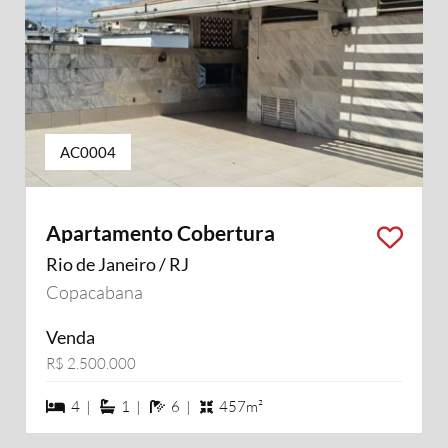
AC0004
Apartamento Cobertura
Rio de Janeiro / RJ
Copacabana
Venda
R$ 2.500.000
4 dormiórios
1 suítes
6 banheiros
4 |
1 |
6 |
457m²