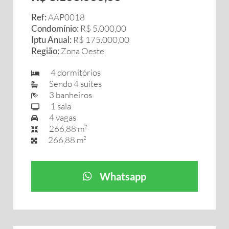
Ref:
AAP0018
Condomínio:
R$ 5.000,00
Iptu Anual:
R$ 175.000,00
Região:
Zona Oeste
4 dormitórios
Sendo 4 suítes
3 banheiros
1 sala
4 vagas
266,88 m²
266,88 m²
Whatsapp