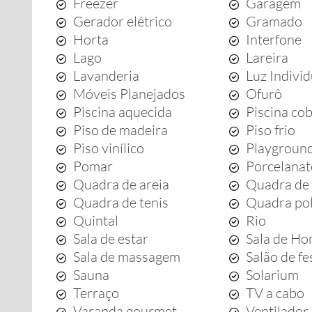
Freezer
Garagem
Gerador elétrico
Gramado
Horta
Interfone
Lago
Lareira
Lavanderia
Luz Indivi
Móveis Planejados
Ofurô
Piscina aquecida
Piscina co
Piso de madeira
Piso frio
Piso vinílico
Playgroun
Pomar
Porcelana
Quadra de areia
Quadra de 
Quadra de tenis
Quadra pol
Quintal
Rio
Sala de estar
Sala de Ho
Sala de massagem
Salão de fe
Sauna
Solarium
Terraço
TV a cabo
Varanda gourmet
Ventilador 