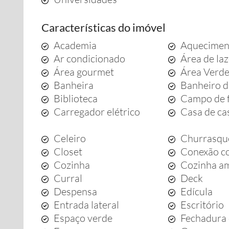
Características do imóvel
Academia
Aquecimen
Ar condicionado
Área de la
Área gourmet
Área Verd
Banheira
Banheiro d
Biblioteca
Campo de 
Carregador elétrico
Casa de ca
Celeiro
Churrasqu
Closet
Conexão co
Cozinha
Cozinha a
Curral
Deck
Despensa
Edícula
Entrada lateral
Escritório
Espaço verde
Fechadura 