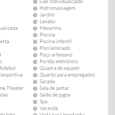
Gás Individualizado
Hidromassagem
Jardim
Lavabo
dualizada
Mezanino
Piscina
berta
Piscina infantil
Piso laminado
d
Poço artesiano
to
Portão eletrônico
futebol
Quadra de squash
iesportiva
Quarto para empregados
Sacada
me Theater
Sala de jantar
stas
Salão de jogos
Spa
Varanda
de teto
Vista para montanha