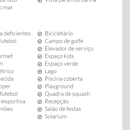
 o mar
a deficientes
Bicicletário
futebol
Campo de golfe
Elevador de serviço
urmet
Espaço kids
en
Espaço verde
étrico
Lago
uecida
Piscina coberta
ooper
Playground
futebol
Quadra de squash
iesportiva
Recepção
uniões
Salão de festas
Solarium