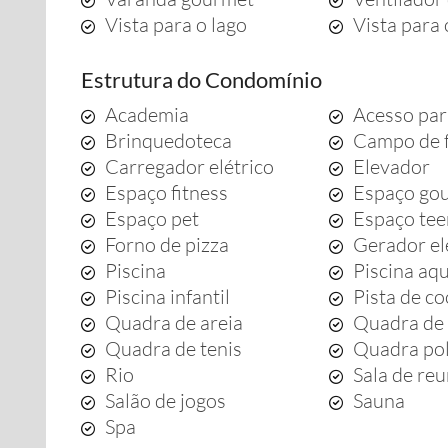
Vista para o lago
Vista para
Estrutura do Condomínio
Academia
Acesso par
Brinquedoteca
Campo de 
Carregador elétrico
Elevador
Espaço fitness
Espaço go
Espaço pet
Espaço te
Forno de pizza
Gerador el
Piscina
Piscina aq
Piscina infantil
Pista de c
Quadra de areia
Quadra de 
Quadra de tenis
Quadra pol
Rio
Sala de re
Salão de jogos
Sauna
Spa