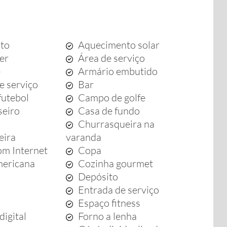
to
Aquecimento solar
zer
Área de serviço
e
Armário embutido
e serviço
Bar
futebol
Campo de golfe
seiro
Casa de fundo
Churrasqueira na
eira
varanda
m Internet
Copa
mericana
Cozinha gourmet
Depósito
Entrada de serviço
Espaço fitness
digital
Forno a lenha